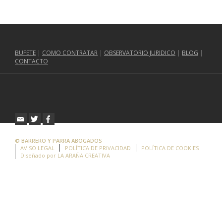
Layout 3
BUFETE
|
COMO CONTRATAR
|
OBSERVATORIO JURIDICO
|
BLOG
|
CONTACTO
© BARRERO Y PARRA ABOGADOS
AVISO LEGAL
POLÍTICA DE PRIVACIDAD
POLÍTICA DE COOKIES
Diseñado por LA ARAÑA CREATIVA