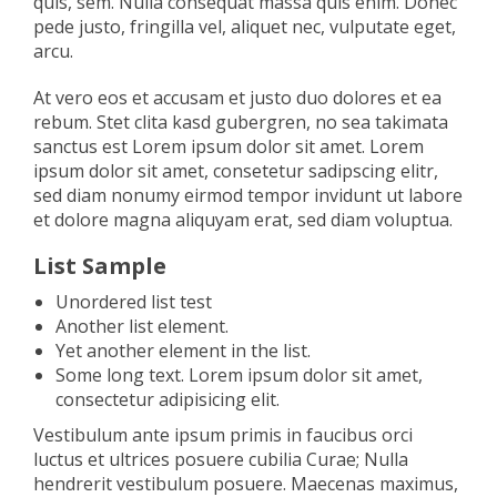
quis, sem. Nulla consequat massa quis enim. Donec
pede justo, fringilla vel, aliquet nec, vulputate eget,
arcu.
At vero eos et accusam et justo duo dolores et ea
rebum. Stet clita kasd gubergren, no sea takimata
sanctus est Lorem ipsum dolor sit amet. Lorem
ipsum dolor sit amet, consetetur sadipscing elitr,
sed diam nonumy eirmod tempor invidunt ut labore
et dolore magna aliquyam erat, sed diam voluptua.
List Sample
Unordered list test
Another list element.
Yet another element in the list.
Some long text. Lorem ipsum dolor sit amet,
consectetur adipisicing elit.
Vestibulum ante ipsum primis in faucibus orci
luctus et ultrices posuere cubilia Curae; Nulla
hendrerit vestibulum posuere. Maecenas maximus,