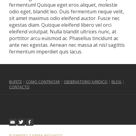
fermentum! Quisque eget eros aliquet, molestie
odio eget, blandit leo. Duis fermentum neque velit,
sit amet maximus odio eleifend auctor. Fusce nec
egestas diam. Quisque eleifend libero vel orci
eleifend volutpat. Nulla blandit ultrices nunc, at
porttitor arcu euismod ac. Phasellus tincidunt ac
ante nec egestas. Aenean nec massa at nisl sagittis
fermentum imperdiet quis lacus.
BUFETE
|
COMO CONTRATAR
|
OBSERVATORIO JURIDICO
|
BLOG
|
CONTACTO
© BARRERO Y PARRA ABOGADOS